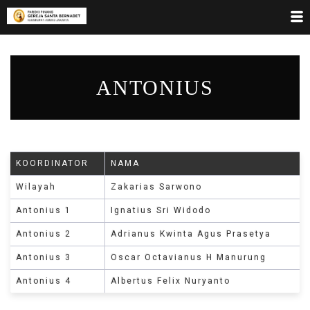
ANTONIUS
KOORDINATOR
NAMA
Wilayah
Zakarias Sarwono
Antonius 1
Ignatius Sri Widodo
Antonius 2
Adrianus Kwinta Agus Prasetya
Antonius 3
Oscar Octavianus H Manurung
Antonius 4
Albertus Felix Nuryanto