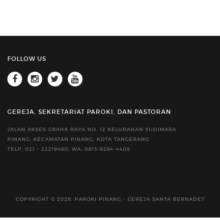
FOLLOW US
GEREJA, SEKRETARIAT PAROKI, DAN PASTORAN
JALAN AKSES GRAHA RAYA NO. 12 KELURAHAN SUDIMARA
PINANG, KECAMATAN PINANG, KOTA TANGERANG
TELP: 021 - 22219490; WA: 0813-9294-4409
COPYRIGHT © 2026. PAROKI PINANG - GEREJA SANTA BERNADET